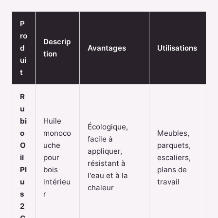
P
ro
Descrip
d
Avantages
Utilisations
tion
ui
t
R
u
bi
Huile
Écologique,
o
monoco
Meubles,
facile à
O
uche
parquets,
appliquer,
il
pour
escaliers,
résistant à
Pl
bois
plans de
l'eau et à la
u
intérieu
travail
chaleur
s
r
2