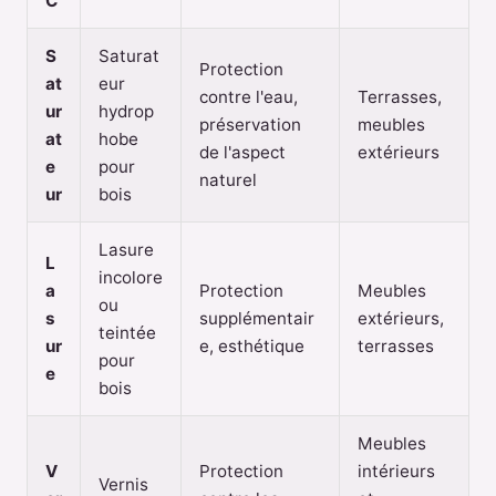
C
S
Saturat
Protection
at
eur
contre l'eau,
Terrasses,
ur
hydrop
préservation
meubles
at
hobe
de l'aspect
extérieurs
e
pour
naturel
ur
bois
Lasure
L
incolore
a
Protection
Meubles
ou
s
supplémentair
extérieurs,
teintée
ur
e, esthétique
terrasses
pour
e
bois
Meubles
V
Protection
intérieurs
Vernis