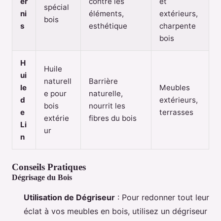
er
contre les
et
spécial
ni
éléments,
extérieurs,
bois
s
esthétique
charpente
bois
H
Huile
ui
naturell
Barrière
le
Meubles
e pour
naturelle,
d
extérieurs,
bois
nourrit les
e
terrasses
extérie
fibres du bois
Li
ur
n
Conseils Pratiques
Dégrisage du Bois
Utilisation de Dégriseur
: Pour redonner tout leur
éclat à vos meubles en bois, utilisez un dégriseur