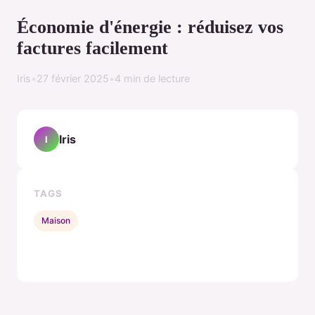
Économie d'énergie : réduisez vos
factures facilement
Iris
•
27 février 2025
•
4 min de lecture
Iris
I
TAGS
Maison