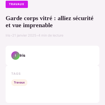
TRAVAUX
Garde corps vitré : alliez sécurité
et vue imprenable
Iris
•
21 janvier 2025
•
4 min de lecture
Iris
I
TAGS
Travaux